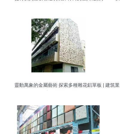
成都蓉渝輝為例
靈動萬象的金屬藝術 探索多種雕花鋁單板 | 建筑業
高品質裝飾材料首選