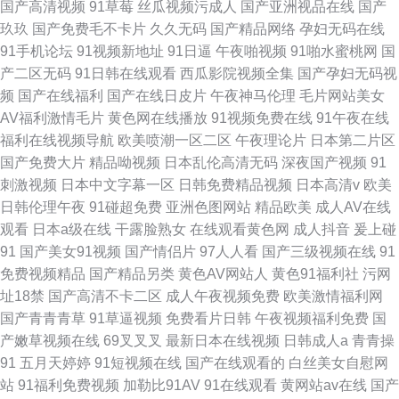
国产高清视频
91草莓
丝瓜视频污成人
国产亚洲视品在线
国产
玖玖
国产免费毛不卡片
久久无码
国产精品网络
孕妇无码在线
91手机论坛
91视频新地址
91日逼
午夜啪视频
91啪水蜜桃网
国
产二区无码
91日韩在线观看
西瓜影院视频全集
国产孕妇无码视
频
国产在线福利
国产在线日皮片
午夜神马伦理
毛片网站美女
AV福利激情毛片
黄色网在线播放
91视频免费在线
91午夜在线
福利在线视频导航
欧美喷潮一区二区
午夜理论片
日本第二片区
国产免费大片
精品呦视频
日本乱伦高清无码
深夜国产视频
91
刺激视频
日本中文字幕一区
日韩免费精品视频
日本高清v
欧美
日韩伦理午夜
91碰超免费
亚洲色图网站
精品欧美
成人AV在线
观看
日本a级在线
干露脸熟女
在线观看黄色网
成人抖音
爰上碰
91
国产美女91视频
国产情侣片
97人人看
国产三级视频在线
91
免费视频精品
国产精品另类
黄色AV网站人
黄色91福利社
污网
址18禁
国产高清不卡二区
成人午夜视频免费
欧美激情福利网
国产青青青草
91草逼视频
免费看片日韩
午夜视频福利免费
国
产嫩草视频在线
69叉叉叉
最新日本在线视频
日韩成人a
青青操
91
五月天婷婷
91短视频在线
国产在线观看的
白丝美女自慰网
站
91福利免费视频
加勒比91AV
91在线观看
黄网站av在线
国产