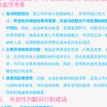
務處理考量
進項稅額抵扣
：貴公司作為小規模納稅人，采用簡易計稅方
法，
即使收到增值稅專用發票，其進項稅額也不得從應納稅
中抵扣
。因此，從純粹抵扣角度，普通發票即可。但取得合
的專用發票，能為未來貴公司業務規模擴大、申請登記為一
納稅人后，追溯調整或管理歷史成本提供良好憑證。
企業所得稅稅前扣除
：無論是專票還是普票，只要是真實、
法、且與取得收入相關的材料成本支出，憑合規發票及附列
單，均可在企業所得稅稅前扣除。因此，發票的合規性直接
響您的計稅成本。
核算與財務管理
：詳細、合規的發票和銷貨清單，是貴公司
行材料成本核算、項目成本歸集、庫存管理的基礎，對內部
理和財務健康至關重要。
四、 有效性判斷與行動建議