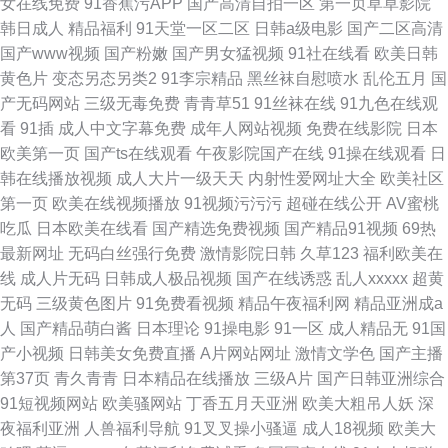
女在线免费
91香蕉污APP
国产高清自拍一区
第一页草草影院
韩日成人
精品福利
91天堂一区二区
日韩a级电影
国产二区高清
国产www视频
国产粉嫩
国产男女猛视频
91社在线看
欧美日韩
黄色片
变态另态另类2
91李宗精品
黑丝袜自慰喷水
乱伦五月
国
产无码网站
三级无毒免费
青青草51
91丝袜在线
91九色在线观
看
91插
成人中文字幕免费
成年人网站视频
免费在线影院
日本
欧美第一页
国产ts在线观看
午夜影院国产在线
91操在线观看
日
韩在线播放视频
成人大片一级天天
内射性爱网址大全
欧美社区
第一页
欧美在线视频播放
91视频污污污
超碰在线公开
AV蜜桃
吃瓜
日本欧美在线看
国产精选免费视频
国产精品91视频
69热
最新网址
无码白丝强行免费
激情影院日韩
久草123
福利欧美在
线
成人片无码
日韩成人极品视频
国产在线诱惑
乱人xxxxx
超黄
无码
三级黄色图片
91免费看视频
精品午夜福利网
精品亚洲成a
人
国产精品萌白酱
日本理论
91操电影
91一区
成人精品无
91国
产小视频
日韩美女免费直播
A片网站网址
激情文学色
国产主播
第37页
青久青青
日本精品在线播放
三级A片
国产日韩亚洲综合
91短视频网站
欧美骚网站
丁香五月天亚洲
欧美大粗吊人妖
深
夜福利亚洲
人兽福利导航
91叉叉操小骚逼
成人18视频
欧美大