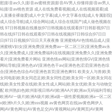
慰|影音av久久|影音av蜜桃资源|影音AV男人你懂得|影音av男人
站|影音av桃色资源
成人在线免费看视频|成人在线视频观看|成
人直播全裸做爱|成人中文字幕|成人中文字幕在线|成人专属影院|
成人综合导航|成人综合网站|成人综合在线国产|成人做色视频在
线
97日韩视频在线播放|97日韩视频在线观看|97日韩影视|97日
韩在线|97日韩在线观看|97日韩在线视频|97日韩综合|97日日
日|97日日视频|97日日天天夜夜撸
亚洲蜜桃AV色情精品成人|亚
洲蜜桃V妇女|亚洲免费|亚洲免费av一区二区三区|亚洲免费av永
久|亚洲免费成人|亚洲免费福利在线视频|亚洲免费久久|亚洲免费
看片|亚洲免费看片网站
亚洲色情av网站|亚洲色情GV|亚洲色情
网站导航|亚洲色色aV|亚洲色色干av|亚洲色色涩涩|亚洲色色综
合|亚洲色色综合AV|亚洲色首页|亚洲色爽91
欧美女人与兽|欧美
女同电影|欧美女同恋足|欧美女同性恋|欧美女同一区|欧美女同在
线|欧美女性爱在线|欧美女性成人网站|欧美女优|欧美女与动物交
配
欧州熟妇色|欧州影视日韩AV|欧洲AA片|欧洲av无码福利导航|
欧洲AV一级片|欧洲A级片|欧洲a级一级性爱视频|欧洲a一区二区
v|欧洲h片久久|欧洲sss视频
av黄色网页在线|av黄色网伊人
网|AV黄色网址|AV黄色足交|AV黄视网站|AV黄网页|AV黄网