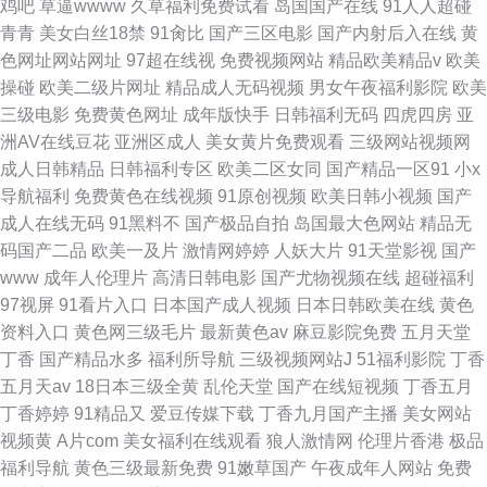
鸡吧
草逼wwww
久草福利免费试看
岛国国产在线
91人人超碰
青青
美女白丝18禁
91肏比
国产三区电影
国产内射后入在线
黄
色网址网站网址
97超在线视
免费视频网站
精品欧美精品v
欧美
操碰
欧美二级片网址
精品成人无码视频
男女午夜福利影院
欧美
三级电影
免费黄色网址
成年版快手
日韩福利无码
四虎四房
亚
洲AV在线豆花
亚洲区成人
美女黄片免费观看
三级网站视频网
成人日韩精品
日韩福利专区
欧美二区女同
国产精品一区91
小x
导航福利
免费黄色在线视频
91原创视频
欧美日韩小视频
国产
成人在线无码
91黑料不
国产极品自拍
岛国最大色网站
精品无
码国产二品
欧美一及片
激情网婷婷
人妖大片
91天堂影视
国产
www
成年人伦理片
高清日韩电影
国产尤物视频在线
超碰福利
97视屏
91看片入口
日本国产成人视频
日本日韩欧美在线
黄色
资料入口
黄色网三级毛片
最新黄色av
麻豆影院免费
五月天堂
丁香
国产精品水多
福利所导航
三级视频网站J
51福利影院
丁香
五月天av
18日本三级全黄
乱伦天堂
国产在线短视频
丁香五月
丁香婷婷
91精品又
爱豆传媒下载
丁香九月国产主播
美女网站
视频黄
A片com
美女福利在线观看
狼人激情网
伦理片香港
极品
福利导航
黄色三级最新免费
91嫩草国产
午夜成年人网站
免费