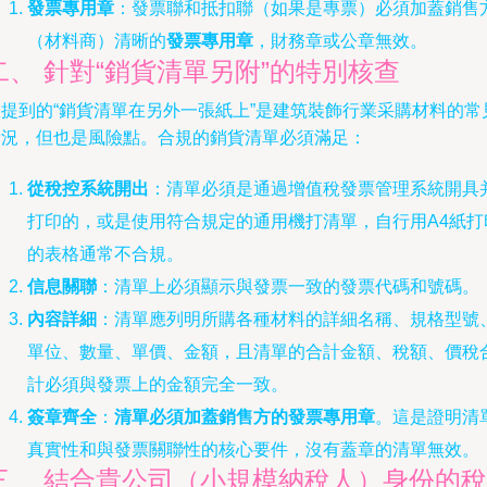
發票專用章
：發票聯和抵扣聯（如果是專票）必須加蓋銷售
（材料商）清晰的
發票專用章
，財務章或公章無效。
二、 針對“銷貨清單另附”的特別核查
您提到的“銷貨清單在另外一張紙上”是建筑裝飾行業采購材料的常
情況，但也是風險點。合規的銷貨清單必須滿足：
從稅控系統開出
：清單必須是通過增值稅發票管理系統開具
打印的，或是使用符合規定的通用機打清單，自行用A4紙打
的表格通常不合規。
信息關聯
：清單上必須顯示與發票一致的發票代碼和號碼。
內容詳細
：清單應列明所購各種材料的詳細名稱、規格型號
單位、數量、單價、金額，且清單的合計金額、稅額、價稅
計必須與發票上的金額完全一致。
簽章齊全
：
清單必須加蓋銷售方的發票專用章
。這是證明清
真實性和與發票關聯性的核心要件，沒有蓋章的清單無效。
三、 結合貴公司（小規模納稅人）身份的稅