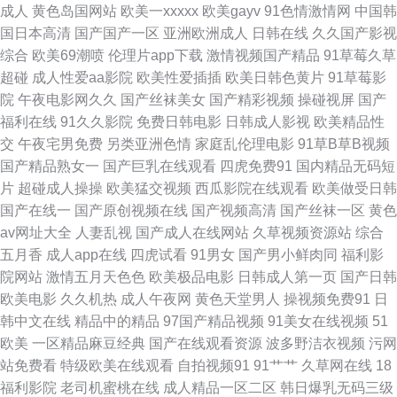
成人
黄色岛国网站
欧美一xxxxx
欧美gayv
91色情激情网
中国韩
人妻 午夜操逼剧场 69福利社一区 WWW俺去也 国产ts性爱观看 久草福利精
国日本高清
国产国产一区
亚洲欧洲成人
日韩在线
久久国产影视
综合
欧美69潮喷
伦理片app下载
激情视频国产精品
91草莓久草
品 国产干逼的 亚洲国产777 www老司机 国产一二类视频 久久综合13p 欧美
超碰
成人性爱aa影院
欧美性爱插插
欧美日韩色黄片
91草莓影
院
午夜电影网久久
国产丝袜美女
国产精彩视频
操碰视屏
国产
在线视频99 熟妇国产免费一区 91小视频网址 超碰免费97 国产综合11p 狼友
福利在线
91久久影院
免费日韩电影
日韩成人影视
欧美精品性
交
午夜宅男免费
另类亚洲色情
家庭乱伦理电影
91草B草B视频
成人在线 日本三级网站 亚洲一区综合 97超碰青青 成人五月花 国产三级小视
国产精品熟女一
国产巨乳在线观看
四虎免费91
国内精品无码短
片
超碰成人操操
欧美猛交视频
西瓜影院在线观看
欧美做受日韩
频 免费在线观看91 日韩一二飞 在线资源a ass国产 福利网址导航在线 久热
国产在线一
国产原创视频在线
国产视频高清
国产丝袜一区
黄色
av网址大全
人妻乱视
国产成人在线网站
久草视频资源站
综合
伊人 色色影院1区2区 伊人影视久久 97午夜剧场场 超碰在线导航 极品毛片
五月香
成人app在线
四虎试看
91男女
国产男小鲜肉同
福利影
院网站
激情五月天色色
欧美极品电影
日韩成人第一页
国产日韩
日韩AV一区 亚洲欧美另类综合 91做爱网站 国产浮力影院限制 另类av磁力
欧美电影
久久机热
成人午夜网
黄色天堂男人
操视频免费91
日
韩中文在线
精品中的精品
97国产精品视频
91美女在线视频
51
日韩在线色网 香蕉apk 97超碰在线视 国产ts片网址 久久先锋视频 日本电影
欧美
一区精品麻豆经典
国产在线观看资源
波多野洁衣视频
污网
站免费看
特级欧美在线观看
自拍视频91
91艹艹
久草网在线
18
一级黄 亚州三级视频 91福利资源 福利网导航 久久青青无码 人妻乱艹艹 五
福利影院
老司机蜜桃在线
成人精品一区二区
韩日爆乳无码三级