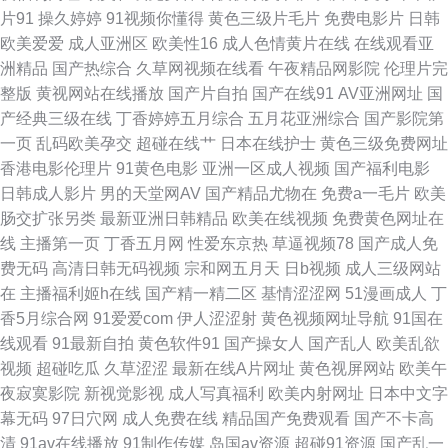
片91
操久婷婷
91视频你懂得
黄色三级片毛片
免费电影片
日韩
码 91视频色中色 东京热TV 老湿机福利影院 五月五成人网站 91一区二区 国
欧美爱爱
成人亚洲区
欧美性16
成人色情黄片在线
在线观看亚
洲精品
国产热综合
久草网视频在线看
午夜精品网影院
伦理片完
产探花福利导航 欧美性爱成人综合 亚洲艹视频 AV三级片网站 国产区视频在
整版
黄视网站在线播放
国产片自拍
国产在线91
AV亚洲网址
国
产经典三级在线
丁香婷婷五月综合
五月花亚洲综合
国产影院第
线 欧美伦埋乱码午夜 18禁黄站 韩国不卡无码的 日韩A级免费 成人永久 欧美
一页
乱码欧美孕交
超碰在线艹
日本在线护士
黄色三级免费网址
香港电影伦理片
91黄色电影
亚洲一区成人视频
国产福利电影
日韩成人网站 国产网站视频 三级午夜伦理 国产色在线看精品 日本欧美另类
日韩成人影片
男的天堂网AV
国产精品尤物在
免费a一毛片
欧美
肠交扩张另类
最新亚洲日韩精品
欧美在线视频
免费黄色网址在
97超碰狠狠操 精品超碰人妻 日本在线A√ 1024你懂得 岛国视频在线关看 日
线
主播第一页
丁香五月网
性爱东京热
草逼视频78
国产成人免
费无码
高清日韩无码视频
宗和网五月天
日b视频
成人三级网站
韩午夜 99三级伦理片网 黄色A片3及片 日本a√在线观看 91夫妻原创久久 超
在
主播福利姬h在线
国产精一精二区
基情涩涩网
51漫画成人
丁
香5月综合网
91爱爱com
伊人涩涩射
黄色视频网址导航
91国在
碰97A片 五月婷久久 99视频一区 狠狠鲁2026 人妻人妇200篇 91网站按摩视
线观看
91最新自拍
黄色软件91
国产操女人
国产乱人
欧美乱欲
视频
超碰吃瓜
久草涩涩
最新在线A片网址
黄色视屏网站
欧美午
频 黑人黄色网址 日本一本道影院 91熟妇视频在线 国产tv六区 亚洲草草网 肏
夜寂寞影院
新视觉影视
成人写真福利
欧美内射网址
日本中文字
幕无码
97日穴网
成人免费在线
精品国产免费观看
国产不卡高
屄福利社 欧美精品性爱 91国精产 国产一区二区11 人妻三级片av 亚洲影院
清
91av在线播放
91制作传媒
岛国av资源
超碰91资源
国产乱一