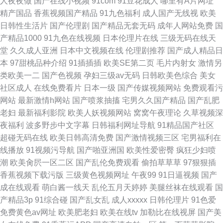
人夜夜做
国产在线小视频
91com
91豆花成人
哪里有A片网址
精产国品
香蕉视频国产精品
91九色福利
成人国产无线视
欧美
日韩性生活片
国产伦理剧
国产精品无套无码
成年人网站免费
国
产精品1000
91九色在线视频
日本伦理片在线
三级无码在线天
堂
久久成人亚洲
日本中文视频在线
伦理剧推荐
国产成人精品日
本
97甜桃品种介绍
91插插插
欧美SE第二页
毛片内射女
激情另
类欧美一二
国产色视频
孕妇三级av无码
日韩欧美色综合
美女
社区成人
在线免费看片
日本一级
国产传媒视频网站
免费观看污
网站
最新激情h网站
国产喷浆抽搐
宅男久久国产精品
国产乱肥
老妇
最新福利影院
欧美人妖视频网站
窝窝午夜理论
久草视频深
夜福利
波多野步中文字幕
日韩福利网址导航
91精品国产社区
超碰无码在线
欧美日韩高清免费
国产激情视频三区
宅男福利在
线播放
91视频污导航
国产啪亚洲国
欧美性爱密臀
疯狂少妇喷
潮
欧美肏屄一区二区
国产乱伦免费观看
偷拍草草草
97狠狠插
香蕉视频下载污版
三级黄色视频网址
午夜99
91日逼视频
国产
成在线观看
萌白酱一线天
乱伦五月天婷婷
美腿丝袜在线观看
国
产精品3p
91综合碰
国产乱女乱
成人xxxxx
日韩伦理片
91色爱
免费黄色av网址
欧美肥老妇
欧美在线tv
加勒比在线视屏
国产美