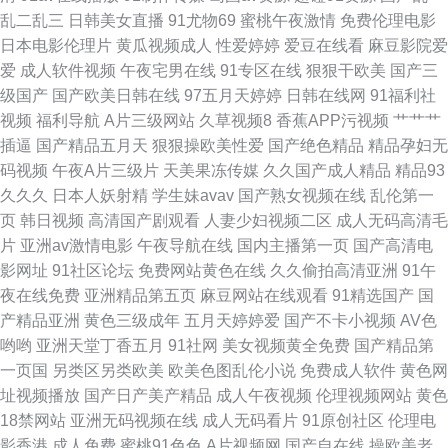
乱二乱三
日韩美女直播
91尤物69
蜜桃午夜激情
免费伦理电影
成人在线 超碰51黑料在线 蜜芽9啪啪视频 最新无毒AV网 东方av一区黑料 欧
日本电影伦理片
黄瓜视频成人
性爱婷婷
爱豆在线看
麻豆影院爱
爱
成人软件视频
午夜宅男在线
91专区在线
狠狠干欧美
国产三
美成人草草天堂 性爱网欧美日日色 AV新视频 精品在线视频 日韩快播区 av大
级国产
国产欧美日韩在线
97五月天婷婷
日韩在线网
91福利社
视频
福利导航
A片三级网站
久草视频8
香蕉APP污视频
艹艹艹
香蕉久久 激情福利社 日韩色情电影院 91色情蜜桃茄子 国产第一码页 日韩无
插逼
国产精品五月天
狠狠操欧美性爱
国产绝色精品
精品孕妇无
码视频
午夜A片三级片
天美果冻传媒
久久国产成人精品
精品93
人区艹 超碰99观看
久久久
日本人妖射精
学生妹avav
国产熟女视频在线
乱伦第一
页
韩日视频
高清国产剧观看
人妻少妇视频二区
成人无码高清毛
片
亚洲av激情电影
午夜导航在线
国内主播第一页
国产高清电
影网址
91社区论坛
免费网站黄色在线
久久偷拍高清亚洲
91午
夜在线免费
亚洲精品第五页
麻豆网站在线观看
91精选国产
国
产精品亚洲
黄色三级成年
五月天婷婷爱
国产不卡小视频
AV色
哟哟
亚洲天堂丁香五月
91社网
美女视频黄全免费
国产精品第
一页国
另类区另类欧美
欧美色图乱伦小说
免费成人软件
黄色网
址视频播放
国产日产美产精品
成人午夜视频
伦理视频网站
黄色
18禁网站
亚洲无码视频在线
成人无码看片
91原创社区
伦理电
影香港
成人免费
蜜桃91色色
A片视频网
国产自在线
操欧美老