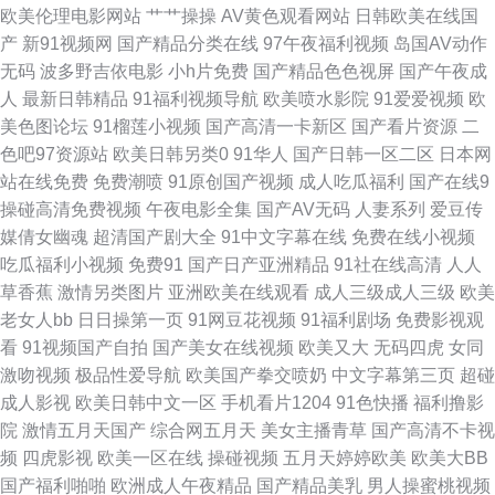
欧美伦理电影网站
艹艹操操
AV黄色观看网站
日韩欧美在线国
月激情爽片 91大神影音 传媒福利电影 精品一区日韩 欧美另类群交 熟女久草
产
新91视频网
国产精品分类在线
97午夜福利视频
岛国AV动作
无码
波多野吉依电影
小h片免费
国产精品色色视屏
国产午夜成
伊人婷婷影院 白丝自慰网站91 韩国福利电影院 伦理第一页 日韩人妖 亚洲视
人
最新日韩精品
91福利视频导航
欧美喷水影院
91爱爱视频
欧
美色图论坛
91榴莲小视频
国产高清一卡新区
国产看片资源
二
频日韩中文 97资源超碰碰 东方av四虎影院 精品国产乱码久久 人人爱人人摸
色吧97资源站
欧美日韩另类0
91华人
国产日韩一区二区
日本网
站在线免费
免费潮喷
91原创国产视频
成人吃瓜福利
国产在线9
午夜福利色av 91网址在线观看 大香蕉大香蕉9草 精品超碰福利 欧情美色91
操碰高清免费视频
午夜电影全集
国产AV无码
人妻系列
爱豆传
媒倩女幽魂
超清国产剧大全
91中文字幕在线
免费在线小视频
天天肏天天干 在线91网站 欧美实操视频 av入口在线韩国 海角传媒AV 天天
吃瓜福利小视频
免费91
国产日产亚洲精品
91社在线高清
人人
草香蕉
激情另类图片
亚洲欧美在线观看
成人三级成人三级
欧美
日夜夜爽 丰满少妇被后入 久久三级片AV 亚洲内射黄网站 操逼金品韩国 久久
老女人bb
日日操第一页
91网豆花视频
91福利剧场
免费影视观
看
91视频国产自拍
国产美女在线视频
欧美又大
无码四虎
女同
精品综合在线 97在线资源网 韩国A片无码 欧美熟女Tv 污视频在线观看 91蜜
激吻视频
极品性爱导航
欧美国产拳交喷奶
中文字幕第三页
超碰
成人影视
欧美日韩中文一区
手机看片1204
91色快播
福利撸影
臀久久 超碰日韩伪娘精品 黑丝插入中出 青草视频网 伪娘h视频 91操熟女视
院
激情五月天国产
综合网五月天
美女主播青草
国产高清不卡视
频
四虎影视
欧美一区在线
操碰视频
五月天婷婷欧美
欧美大BB
频 成人曰B免费视频 久久艹视频 伊人影音成人网 大香蕉182 久久嫩草视频
国产福利啪啪
欧洲成人午夜精品
国产精品美乳
男人操蜜桃视频