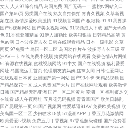
女人
人人97综合精品
岛国免费
国产无码一二
蜜桃tv网站入口
国产第66页
另类国产在线
熟女自拍偷拍
青青久视频
久草新视
频在线
激情深爱欧美激情
91视频官网国产
狠狠操-91
91我要操
国产ts视频网站
国产美女视频网站
91视频成人下载
国产无码色
色
91香蕉亚洲精品
91伊人加勒比
欧美狠狠插
日韩精品高清
黄
色av网
日本波多野吉衣
日韩在线观看精品
日本一级电影
久草
网页
97免费艹
岛国一区二区
岛国动作片在
波多野吉衣三级
亚
洲AV一卡
在线免费小视频
搞黄网站在线观看
免费色情A片网扯
91资源在线视频
蜜桃视频网站
91中文
国产在线视频
福利爱爱
网址
岛国搬运工首页
伦理朋友的妈妈
丝袜女同
日韩性爱网址
在线观看日本黄
亚洲国产第一网站
国产99不卡
66精品视频
国
产精品探花一区
成人免费国产大片
国产在线网址观看
欧美激情
日韩
国产精品无码亚洲
国产一区二区黄片
喷潮一区
福利姬足交
在线看
成人午夜网址
五月花无码视频
青青草国产
欧美日韩乱
国产屁屁第一页
91国产视频网
性爱草逼91AV
免费欧美视频
欧
美岛国一区二区
少妇喷水18禁
51漫画APP
丁香五月花激情网
欧美爱爱tv视频
免费五月丁香视频
97香蕉超级碰碰
国产免费看
二区
三级黄色片网站
综合网黄
在线播放观看
欧美电影在线
伦