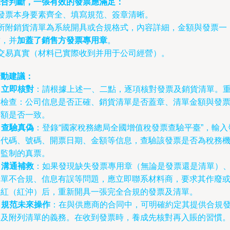
綜合判斷，一張有效的發票應滿足：
 發票本身要素齊全、填寫規范、簽章清晰。
- 所附銷貨清單為系統開具或合規格式，內容詳細，金額與發票一
致，并
加蓋了銷售方發票專用章
。
 交易真實（材料已實際收到并用于公司經營）。
行動建議：
.
立即核對
：請根據上述一、二點，逐項核對發票及銷貨清單。
點檢查：公司信息是否正確、銷貨清單是否蓋章、清單金額與發
金額是否一致。
.
查驗真偽
：登錄“國家稅務總局全國增值稅發票查驗平臺”，輸入
票代碼、號碼、開票日期、金額等信息，查驗該發票是否為稅務
關監制的真票。
.
溝通補救
：如果發現缺失發票專用章（無論是發票還是清單）
清單不合規、信息有誤等問題，應立即聯系材料商，要求其作廢
沖紅（紅沖）后，重新開具一張完全合規的發票及清單。
.
規范未來操作
：在與供應商的合同中，可明確約定其提供合規
票及附列清單的義務。在收到發票時，養成先核對再入賬的習慣