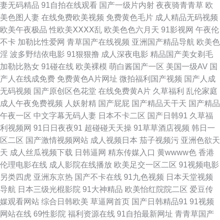
妻无码精品
91自拍在线观看
国产一级片内射
夜夜骑青青草
欧
欧美老妇BB系列 伪娘白丝内射 91精品福利 av蜜桃网 超碰97精品在线 豆花
美色图人妻
在线免费欧美视频
免费黄色毛片
成人精品无码视频
欧美午夜极品
性欧美ⅩⅩⅩⅩ乱
欧美色色六月天
91影视网
午夜伦
福利导航 九九热这里只 欧美女同网站 日韩专区好吊视频 午夜剧院 91午夜福
不卡
加勒比性爱网
青草国产在线视频
亚洲国产精品导航
欧美色
淫
波多野结依电影
91狠狠撸
成人深夜电影
精品国产美女剃毛
利影院 大香蕉AV电影 海角传媒AV 欧美波霸OL 日本丝袜足交 婷婷五月花激
加勒比熟女
91碰在线
欧美裸模
萌白酱国产一区
美国一级AV
国
产人在线成免费
免费黄色A片网址
微拍福利国产视频
国产人成
情 亚洲色中色电网站 91伦理 操少妇的b 国产精品久久 亚洲麻豆AV一区 91
无码视频
国产原创区色花堂
在线免费黄A片
久草福利
乱伦家庭
成人午夜免费视频
人妖射精
国产屁屁
国产精品天干天
国产精品
视频91 国产av成人网站 超碰97最新更新 91国内大片 丰满人妻无码 国产美
午夜一区
中文字幕无码人妻
日本不卡二区
国产日韩91
久草福
利视频网
91日日夜夜91
超碰碰天天操
91草草酒店视频
韩日一
女艹B 五月天社区视频 91精品老司机 97影院在线午夜 超碰国产在线 海角久
区二区
国产激情视频网站
成人视频日本
茄子视频污
亚洲色欲天
天
成人丝瓜视频下载
日韩逼网
精东传媒入口
黄wwww色
香港
9高清精品 巨乳老师被艹 人人爱人人肏屄 五月激情爽片 91九色绿帽夫妻
伦理电影在线
成人影院在线播放
欧美足交一区二区
91视频电影
另类四虎
亚洲东京热
国产不卡在线
91九色视频
日本天堂视频
www91豆花 福利视频导航大全 激情五月天宗合 欧美成人AB 色穴穴网 亚洲
导航
日本三级光棍影院
91大神精品
欧美怡红院院二区
爱豆传
媒观看网站
综合日韩欧美
草逼网首页
国产日韩精品91
91视频
喷水 91视频在线网站 www性福导航 国产精品电影 久久国产网站 日本女V素
网站在线
69性影院
福利资源在线
91自拍最新网址
青青草国产