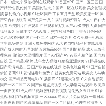
日本一级大片
微拍福利在线观看
91香蕉APP
国产二区三区
国
狠狠撸在线网站 四虎永久蜜 福利导航在线 老司机色色 人人爱超碰 日韩三级
产精品性
乱伦种子
美国伦理大片
国产二区在线观看
美女伦理视
频
福利偷拍小视频
91社区国产
丁香五月天堂
欧美变态一区
国
片AV 五月天婷婷色色 91夫妻视频 97色超碰色 超碰黄色 国产电影五码 麻豆
产综合在线观看
国产免费一级片
福利视频资源站
成人午夜在线
观看
欧美图片在线观看
在线观看h视频
国产a级0
变性人妖
国产
h片 日韩AV网页 亚洲无码卡1 ab片免费观看 国产系列中文 欧美变态一区 AA
福利永久
日韩中文字幕观看
足交在线播放91
丁香五月色网站
黄色3级抢网站
国产一区二区
日本一级婬片
久久免费手机视频
性爱免费看 国产AV自拍网 狼人综合AV 欧美亚州国产 少妇午夜电影 亚洲男
学生妹Av网站
亚洲人成免费网站
91大神自拍
福利片在线观看
国产成人内射无码
激情五月极品婷婷
国产剧情精品
成人三级伦
人影院 69日韩在线黑料 Av夜福利 精品在线岛女视频 欧美伊人日逼视频 日韩
理免费
偷怕欧美亚州图片
国产AV国产AV
97亚洲精华液
国内精
自线
国产精品3级片
成年女人视频
狠狠撸亚洲欧美
91操碰在线
欧美亚洲成人 婷婷五月份尹色 在线看视频污 99操比 丁香五月天啪啪 九九黄
国产高清精品二区
国产欧美在线视频
欧美色综合网
91国产自拍
偷拍
香蕉911
花蝴蝶看片免费
白丝美女免费网站
欧美女人与动
色片性爱 人妖66AV 日韩亚洲成人电影 亚洲伊人大香蕉 91在线婷婷超碰 ts互
物交
国产精品无码电影
91插插库
97超碰大香蕉
户外自慰影院
国产一区二区二区
国产偷窥盗摄视频
成人动漫网站观看
欧美第
干 传媒AV导航 国产精品足交1区 久草久色首页 日韩欧美亚洲成人 午夜福利
一页夜夜
91成人精品视频
蜜桃爱爱视频
乱伦熟女五月天
91香
蕉视
福利在线视频直播
一区xxxxx
岛国大片免费视频
一道日本
98 91c91 97超碰人人爱 成人午夜导航 国产国产国产自拍 久久伊人一品道
亚洲香蕉
国产91高清精品
国产一区二区福利
伦理在线播放
人