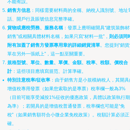
不能有誤。
銷售方信息
：同樣需要材料商的全稱、納稅人識別號、地址
話、開戶行及賬號信息完整準確。
貨物或應稅勞務、服務名稱
：發票上應明確開具“建筑裝飾材
銷售”或相關具體材料名稱，如果只寫“材料一批”，
則必須同
附有加蓋了銷售方發票專用章的詳細銷貨清單
。您提到“銷貨
單在另外一張紙上”，這一點至關重要。
規格型號、單位、數量、單價、金額、稅率、稅額、價稅合
計
：這些項目應填寫規范、計算準確。
特別注意稅率/征收率
：由于銷售方是小規模納稅人，其開具
增值稅專用發票（如果您索取的是專票）稅率欄一般為3%
（目前可能享受減按1%征收的優惠政策，具體以政策執行期
為準）；若開具的是增值稅普通發票，稅率欄也可能是“免
稅”（如果銷售額符合小微企業免稅政策）。稅額計算必須正
確。