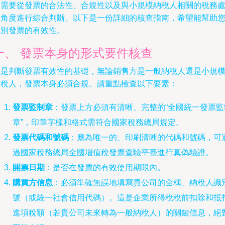
們需要從發票的合法性、合規性以及與小規模納稅人相關的稅務
理角度進行綜合判斷。以下是一份詳細的核查指南，希望能幫助
識別發票的有效性。
一、 發票本身的形式要件核查
這是判斷發票有效性的基礎，無論銷售方是一般納稅人還是小規
納稅人，發票本身必須合規。請重點檢查以下要素：
發票監制章
：發票上方必須有清晰、完整的“全國統一發票監
章”，印章字樣和格式需符合國家稅務總局規定。
發票代碼和號碼
：應為唯一的、印刷清晰的代碼和號碼，可
過國家稅務總局全國增值稅發票查驗平臺進行真偽驗證。
開票日期
：是否在發票的有效使用期限內。
購買方信息
：必須準確無誤地填寫貴公司的全稱、納稅人識
號（或統一社會信用代碼）。這是企業所得稅稅前扣除和抵
進項稅額（若貴公司未來轉為一般納稅人）的關鍵信息，絕