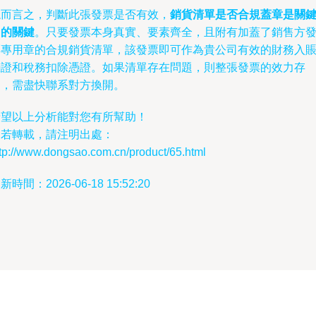
總而言之，判斷此張發票是否有效，
銷貨清單是否合規蓋章是關
中的關鍵
。只要發票本身真實、要素齊全，且附有加蓋了銷售方
票專用章的合規銷貨清單，該發票即可作為貴公司有效的財務入
憑證和稅務扣除憑證。如果清單存在問題，則整張發票的效力存
疑，需盡快聯系對方換開。
希望以上分析能對您有所幫助！
如若轉載，請注明出處：
tp://www.dongsao.com.cn/product/65.html
新時間：2026-06-18 15:52:20