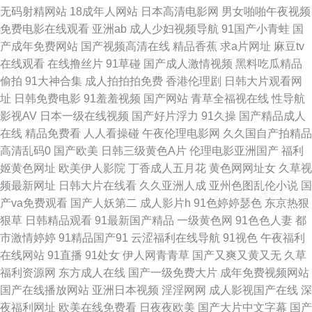
无码射精网站
18成年人网站
日本高清电影网
男女啪啪午夜视频
人人摸97 亚洲成人小说网站 99超碰日本 国产TS在线免费 欧美久久综合伊人
免费电影在线观看
亚洲ab
成人少妇视频导航
91国产小青蛙
国
产成年免费网站
国产视频高清在线
精品香蕉
求a片网址
麻豆tv
午夜三级激情 97国产在线视频 国产精品在线网址 欧美成人一线 少妇精彩一
在线观看
在线撸丝片
91草碰
国产成人激情视频
黑料吃瓜精品
偷拍
91大神合集
成人拍拍拍免费
香港伦理剧
日韩大片观看网
区二区 做爱91官网 A片日韩 国产日日夜夜 青草网址 亚洲国产日韩系列 午夜
址
日韩免费电影
91羞羞视频
国产网站
青草全福视在线
性导航
影视AV
日本一级在线视频
国产好片浮力
91久操
国产精品成人
久草 国产中出在线观看 色综合蜜桃网 97人人操人人妻 国产深福利 天天干精
在线
精品免费看
人人看操碰
午夜伦理电影网
久久国自产拍精品
高清乱码0
国产欧美
日韩三级黄色A片
伦理电影亚洲国产
福利
品视频 au黄色av网站 久草精品国产 午夜影院黄色 www色五月 精品九九女
姬黄色网址
欧美伊人影院
丁香成人五月花
黄色网网址女
久草视
频最新网址
日韩大片在线看
久久亚洲人成
亚州色图乱伦小说
国
人 青娱乐福利导航 尤物视频网 AV午夜激情 国产麻豆9 欧美丁香园婷婷 五月
产va免费观看
国产人妖第二
成人影片h
91色婷婷瑟色
东京热狠
狠草
日韩精品观看
91最新国产精品
一级黄色网
91色色人妻
都
天婷婷色情 97色色豆花影音 韩国牛夜av 青娱乐性爱网 亚洲精品二区三 国产
市激情婷婷
91精品国产91
云涩福利在线导航
91视色
午夜福利
在线网站
91直播
91处女
伊人网青青草
国产又爽又黄又无
久草
综合五五 91视频进入网页 日韩AV色美眉 91国在线视频 国产日日夜夜网站
福利资源网
东方成人在线
国产一级免费大片
成年免费视频网站
国产在线播放网站
亚洲日本视频
淫淫网网
成人影视国产在线
深
欧美影院午夜 91国产 玖草在线 亚洲第11色图 国内肏屄视频 日韩午夜成人无
夜福利网址
欧美在线免费看
日夜夜欧美
国产大片中文字幕
国产