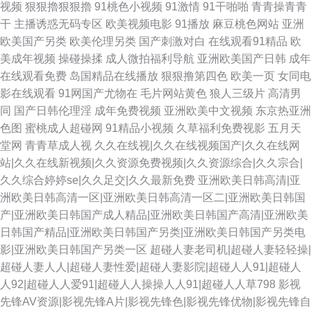
视频
狠狠擼狠狠擼
91桃色小视频
91激情
91干啪啪
青青操青青
干
主播诱惑无码专区
欧美视频电影
91播放
麻豆桃色网站
亚洲
欧美国产另类
欧美伦理另类
国产刺激对白
在线观看91精品
欧
美成年视频
操碰操揉
成人微拍福利导航
亚洲欧美国产日韩
成年
在线观看免费
岛国精品在线播放
狠狠撸第四色
欧美一页
女同电
影在线观看
91网国产尤物在
毛片网站黄色
狼人三级片
高清男
同
国产日韩伦理淫
成年免费视频
亚洲欧美中文视频
东京热亚洲
色图
蜜桃成人超碰网
91精品小视频
久草福利免费视影
五月天
堂网
青青草成人视
久久在线视|久久在线视频国产|久久在线网
站|久久在线新视频|久久资源免费视频|久久资源综合|久久宗合|
久久综合婷婷se|久久足交|久久最新免费
亚洲欧美日韩高清|亚
洲欧美日韩高清一区|亚洲欧美日韩高清一区二|亚洲欧美日韩国
产|亚洲欧美日韩国产成人精品|亚洲欧美日韩国产高清|亚洲欧美
日韩国产精品|亚洲欧美日韩国产另类|亚洲欧美日韩国产另类电
影|亚洲欧美日韩国产另类一区
超碰人妻老司机|超碰人妻轻轻操|
超碰人妻人人|超碰人妻性爱|超碰人妻影院|超碰人人91|超碰人
人92|超碰人人爱91|超碰人人操操人人91|超碰人人草798
影视
先锋AV资源|影视先锋A片|影视先锋色|影视先锋优物|影视先锋自